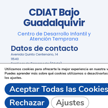
CDIAT Bajo
Guadalquivir
Centro de Desarrollo Infantil y
Atención Temprana
Datos de contacto
Avenida Quinto Centenario, 14
11540
Sanlúcar de Barrameda (Cádiz)
✉️ bajoguadalquivir@cdiart.org
Utilizamos cookies para ofrecerte la mejor experiencia en nuestra 
📲 956 36 30 50
Puedes aprender más sobre qué cookies utilizamos o desactivarlas
los
ajustes
.
Aceptar Todas las Cookie
Horario Ininterrumpido: Lunes a Viernes de 9:00 a 20:00
Rechazar
Ajustes
Síguenos y comparte