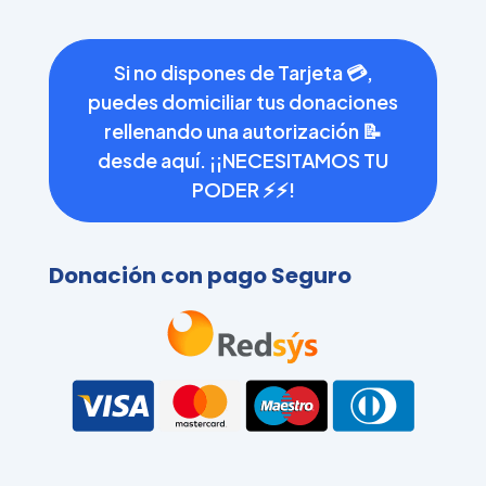
Si no dispones de Tarjeta 💳,
puedes domiciliar tus donaciones
rellenando una autorización 📝
desde aquí. ¡¡NECESITAMOS TU
PODER ⚡⚡!
Donación con pago Seguro