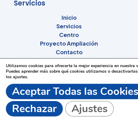
Servicios
Inicio
Servicios
Centro
Proyecto Ampliación
Contacto
Blog
Utilizamos cookies para ofrecerte la mejor experiencia en nuestra 
Eventos
Puedes aprender más sobre qué cookies utilizamos o desactivarlas
los
ajustes
.
Cuenta
Aceptar Todas las Cookie
Páginas Legales | Uso
Rechazar
Ajustes
Aviso Legal
Política de Privacidad
Política de Cookies