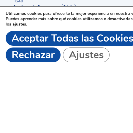
11540
Sanlúcar de Barrameda (Cádiz)
✉️ bajoguadalquivir@cdiart.org
Utilizamos cookies para ofrecerte la mejor experiencia en nuestra 
📲 956 36 30 50
Puedes aprender más sobre qué cookies utilizamos o desactivarlas
los
ajustes
.
Aceptar Todas las Cookie
Horario Ininterrumpido: Lunes a Viernes de 9:00 a 20:00
Rechazar
Ajustes
Síguenos y comparte
¿Hablamos?
956 36 30 50