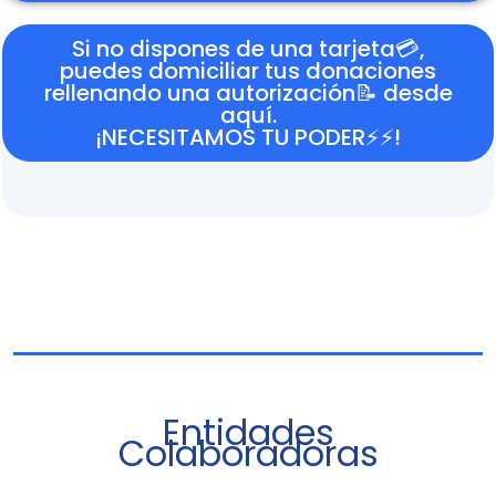
Si no dispones de una tarjeta💳,
puedes domiciliar tus donaciones
rellenando una autorización📝 desde
aquí.
¡NECESITAMOS TU PODER⚡⚡!
Entidades
Colaboradoras